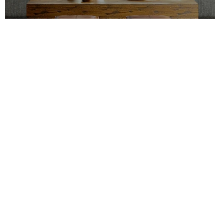
Stéphane Turbide
Manifeste
Portefeuille
Marées montantes
Équipe