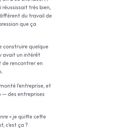
 réussissait très bien, 
fférent du travail de 
pression que ça 
de construire quelque 
 avait un intérêt 
 de rencontrer en 
o.
onté l’entreprise, et 
 — des entreprises 
re « je quitte cette 
, c’est ça ?