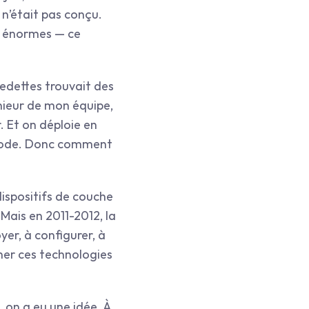
 n’était pas conçu. 
s énormes — ce 
edettes trouvait des 
nieur de mon équipe, 
. Et on déploie en 
a mode. Donc comment 
dispositifs de couche 
 Mais en 2011-2012, la 
er, à configurer, à 
ner ces technologies 
on a eu une idée. À 