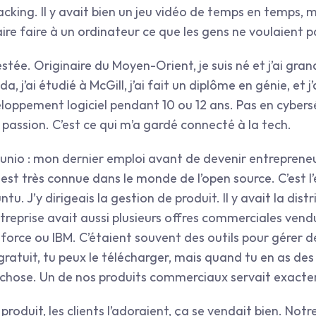
cking. Il y avait bien un jeu vidéo de temps en temps, m
faire faire à un ordinateur ce que les gens ne voulaient pa
stée. Originaire du Moyen-Orient, je suis né et j’ai grand
 j’ai étudié à McGill, j’ai fait un diplôme en génie, et j
loppement logiciel pendant 10 ou 12 ans. Pas en cyberséc
 passion. C’est ce qui m’a gardé connecté à la tech.
unio : mon dernier emploi avant de devenir entrepreneur,
st très connue dans le monde de l’open source. C’est l’e
tu. J’y dirigeais la gestion de produit. Il y avait la distr
treprise avait aussi plusieurs offres commerciales vendu
rce ou IBM. C’étaient souvent des outils pour gérer des
gratuit, tu peux le télécharger, mais quand tu en as des d
re chose. Un de nos produits commerciaux servait exact
roduit, les clients l’adoraient, ça se vendait bien. Notre 