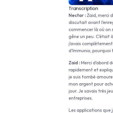
Transcription
Nectar : 
Zaid, merci 
discutait avant l’enre
commencer là où on s’e
gêne un peu. C’était 
j’avais complètement o
d’Immunio, pourquoi tu
Zaid : 
Merci d’abord d
rapidement et expliq
je suis tombé amoureu
mon argent pour achet
jour. Je savais très je
entreprises.
Les applications que j