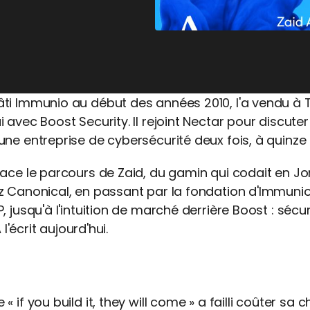
ti Immunio au début des années 2010, l'a vendu à Tr
 avec Boost Security. Il rejoint Nectar pour discute
ne entreprise de cybersécurité deux fois, à quinze a
ace le parcours de Zaid, du gamin qui codait en Jor
z Canonical, en passant par la fondation d'Immunio 
 jusqu'à l'intuition de marché derrière Boost : sécuris
 l'écrit aujourd'hui.
e « if you build it, they will come » a failli coûter s