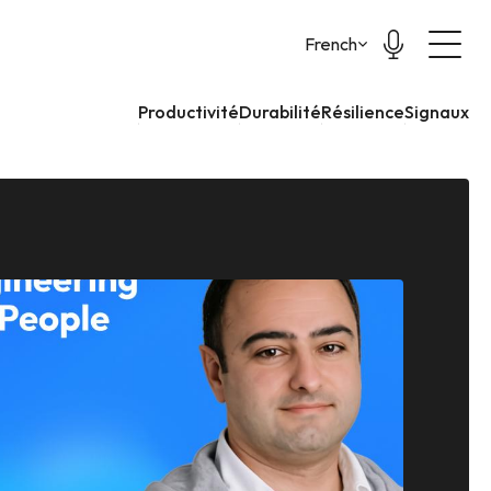
Select Language
French
Productivité
Durabilité
Résilience
Signaux