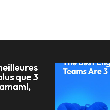
eilleures 
lus que 3 
Hamami, 