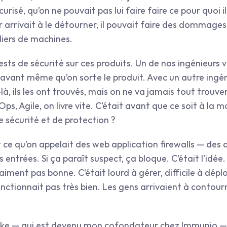
écurisé, qu’on ne pouvait pas lui faire faire ce pour quoi il
r arrivait à le détourner, il pouvait faire des dommage
liers de machines.
sts de sécurité sur ces produits. Un de nos ingénieurs v
nir avant même qu’on sorte le produit. Avec un autre ingé
-là, ils les ont trouvés, mais on ne va jamais tout trouver
ps, Agile, on livre vite. C’était avant que ce soit à l
 sécurité et de protection ?
it ce qu’on appelait des web application firewalls — des 
s entrées. Si ça paraît suspect, ça bloque. C’était l’idée.
aiment pas bonne. C’était lourd à gérer, difficile à déploy
onctionnait pas très bien. Les gens arrivaient à contour
ike — qui est devenu mon cofondateur chez Immunio —, 