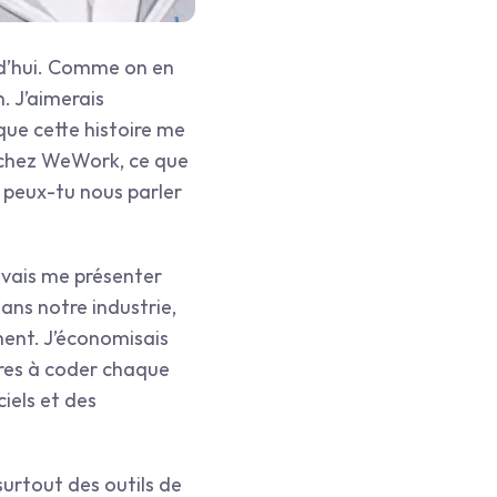
rd’hui. Comme on en 
. J’aimerais 
ue cette histoire me 
 chez WeWork, ce que 
 peux-tu nous parler 
 vais me présenter 
s notre industrie, 
ent. J’économisais 
res à coder chaque 
iels et des 
surtout des outils de 