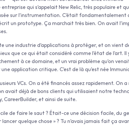
e entreprise qui s’appelait New Relic, très populaire et qui
ée sur l’instrumentation. C’était fondamentalement di
crit un prototype. Ça marchait très bien. On avait l’im
ses.
oute une industrie d’applications à protéger, et on vient 
x que ce qui était considéré comme l’état de l’art. Il y
achement à ce domaine, et un vrai problème qu’on venait
 une application critique. C’est de là qu’est née Immuni
lusieurs VCs. On a été financés assez rapidement. On a m
 avait déjà de bons clients qui utilisaient notre techno
areerBuilder, et ainsi de suite.
icile de faire le saut ? Était-ce une décision facile, du gen
 lancer quelque chose » ? Tu n’avais jamais fait ça avant