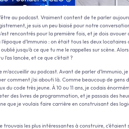
d’être au podcast. Vraiment content de te parler aujou
gistrement, je suis un peu biaisé pour notre conversation
st rencontrés pour la première fois, et je dois avouer q
à l’époque d’Immunio : on était tous les deux locataires
ublié jusqu’à ce que tu me le rappelles sur scène. Alors
 l’as lancée, et ce que c’était ?
e m’accueillir au podcast. Avant de parler d’Immunio, je
uer comment j’ai abouti là. Comme beaucoup de gens dan
x du code très jeune. À 10 ou 11 ans, je codais énormém
er des livres de programmation, et je passais des heu
une que je voulais faire carrière en construisant des logic
e trouvais les plus intéressantes à construire, c’étaient 