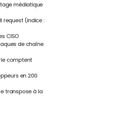
ttage médiatique 
request (indice : 
es CISO
taques de chaîne 
rie comptent 
ppeurs en 200 
se transpose à la 